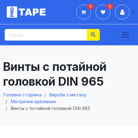
0
0
Дії
Винты с потайной
головкой DIN 965
Головна сторінка
Вироби з металу
Метричне кріплення
Винты с потайной головкой DIN 965