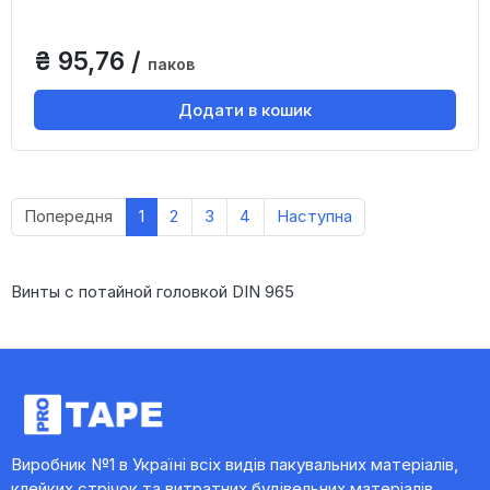
₴ 95,76 /
паков
Додати в кошик
Попередня
1
2
3
4
Наступна
Винты с потайной головкой DIN 965
Виробник №1 в Україні всіх видів пакувальних матеріалів,
клейких стрічок та витратних будівельних матеріалів