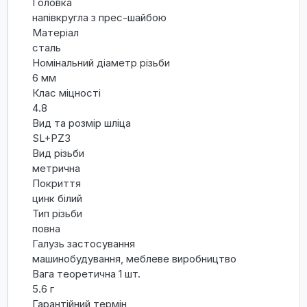
Головка
напівкругла з прес-шайбою
Матеріал
сталь
Номінальний діаметр різьби
6 мм
Клас міцності
4.8
Вид та розмір шліца
SL+PZ3
Вид різьби
метрична
Покриття
цинк білий
Тип різьби
повна
Галузь застосування
машинобудування, меблеве виробництво
Вага теоретична 1 шт.
5.6 г
Гарантійний термін