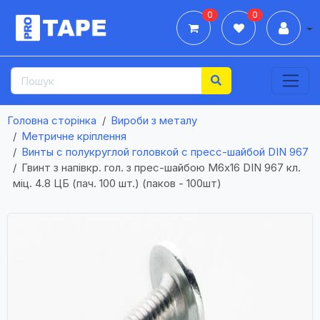
0
0
Дії
Головна сторінка
Вироби з металу
Метричне кріплення
Винты с полукруглой головкой с пресс-шайбой DIN 967
Гвинт з напівкр. гол. з прес-шайбою М6х16 DIN 967 кл.
міц. 4.8 ЦБ (пач. 100 шт.) (паков - 100шт)