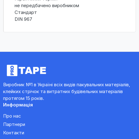
не передбачено виробником
Стандарт
DIN 967
Виробник №1 в Україні всіх видів пакувальних матеріалів,
клейких стрічок та витратних будівельних матеріалів
протягом 15 років.
Информація
Про нас
Партнери
Контакти