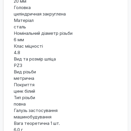
20 мм
Головка
циліндричная закруглена
Матеріал
сталь
Номінальний діаметр різьби
6 мм
Клас міцності
4.8
Вид та розмір шліца
PZ3
Вид різьби
метрична
Покриття
цинк білий
Тип різьби
повна
Галузь застосування
машинобудування
Вага теоретична 1 шт.
6.0 г