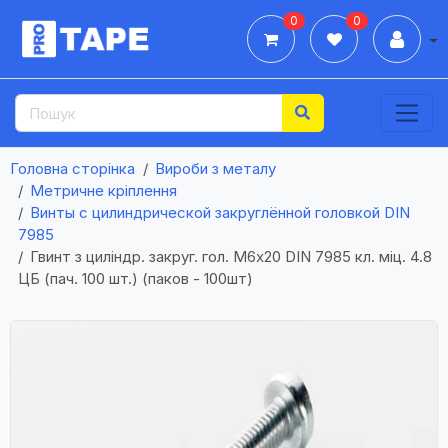
0
0
Дії
Головна сторінка
Вироби з металу
Метричне кріплення
Винты с цилиндрической закруглённой головкой DIN
7985
Гвинт з циліндр. закруг. гол. М6х20 DIN 7985 кл. міц. 4.8
ЦБ (пач. 100 шт.) (паков - 100шт)