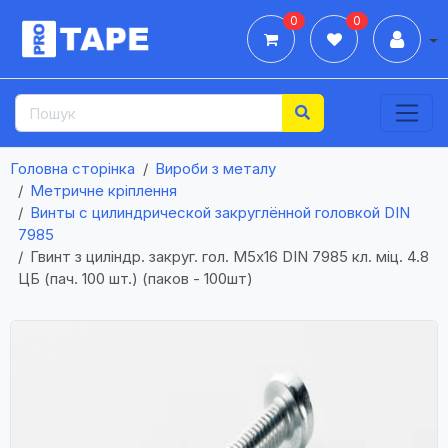
0
0
Дії
Головна сторінка
Вироби з металу
Метричне кріплення
Винты с цилиндрической закруглённой головкой DIN
7985
Гвинт з циліндр. закруг. гол. М5х16 DIN 7985 кл. міц. 4.8
ЦБ (пач. 100 шт.) (паков - 100шт)