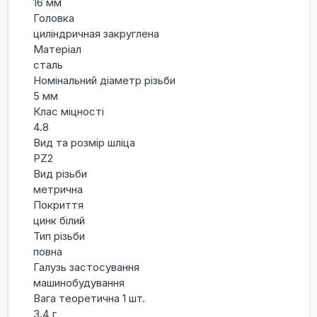
16 мм
Головка
циліндричная закруглена
Матеріал
сталь
Номінальний діаметр різьби
5 мм
Клас міцності
4.8
Вид та розмір шліца
PZ2
Вид різьби
метрична
Покриття
цинк білий
Тип різьби
повна
Галузь застосування
машинобудування
Вага теоретична 1 шт.
3.4 г