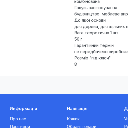
комбінована
Галузь застосування
будівництво, меблеве вир
До якої основи
для дерева, для щільних 
Вага теоретична 1 шт.
50 г
Гарантійний термін
не передбачено виробни
Розмір "під ключ"
8
Информація
Навігація
Д
Про нас
Кошик
У
Партнери
Обрані товари
Р