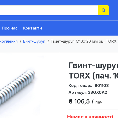
Про нас
Контакти
кріплення
Винт-шуруп
Гвинт-шуруп М10х120 мм оц. TORX (п
Гвинт-шуруп
TORX (пач. 1
Код товара: 901103
Артикул: 3SOХ0A2
₴ 106,5 /
пач
Немає в наявності