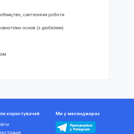
обництво, сантехнічні роботи
повнотілих основ (з дюбелем)
ком
ля користувачей
Ми у месенджерах
війти
еєстрація