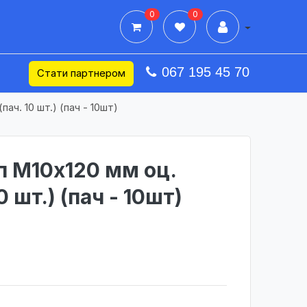
0
0
Дії в профілі
067 195 45 70
Стати партнером
ач. 10 шт.) (пач - 10шт)
 М10х120 мм оц.
0 шт.) (пач - 10шт)