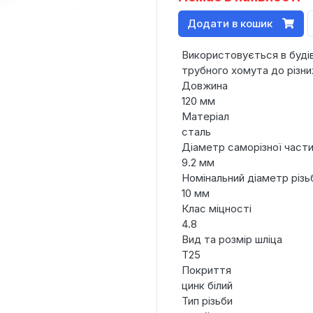
Додати в кошик
Використовується в будів
трубного хомута до різни
Довжина
120 мм
Матеріал
сталь
Діаметр саморізної част
9.2 мм
Номінальний діаметр різь
10 мм
Клас міцності
4.8
Вид та розмір шліца
T25
Покриття
цинк білий
Тип різьби