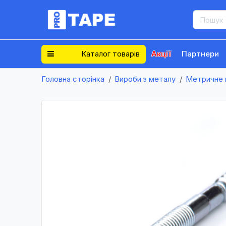
Каталог товарів
Акції
Партнери
Головна сторінка
Вироби з металу
Метричне 