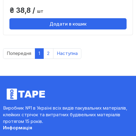
₴ 38,8 /
шт
Додати в кошик
Попередня
1
2
Наступна
Виробник №1 в Україні всіх видів пакувальних матеріалів,
клейких стрічок та витратних будівельних матеріалів
протягом 15 років.
Информація