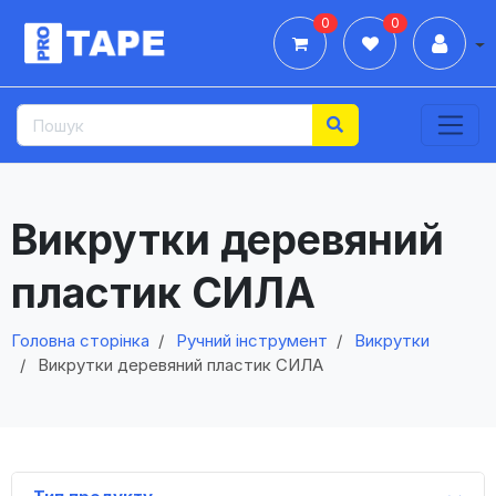
0
0
Дії
Викрутки деревяний
пластик СИЛА
Головна сторінка
Ручний інструмент
Викрутки
Викрутки деревяний пластик СИЛА