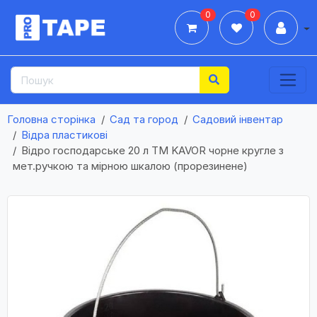
0
0
Дії
Головна сторінка
Сад та город
Садовий інвентар
Відра пластикові
Відро господарське 20 л TM KAVOR чорне кругле з
мет.ручкою та мірною шкалою (прорезинене)