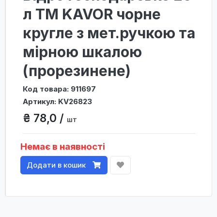
л TM KAVOR чорне
кругле з мет.ручкою та
мірною шкалою
(прорезинене)
Код товара: 911697
Артикул: KV26823
₴ 78,0 /
шт
Немає в наявності
Додати в кошик