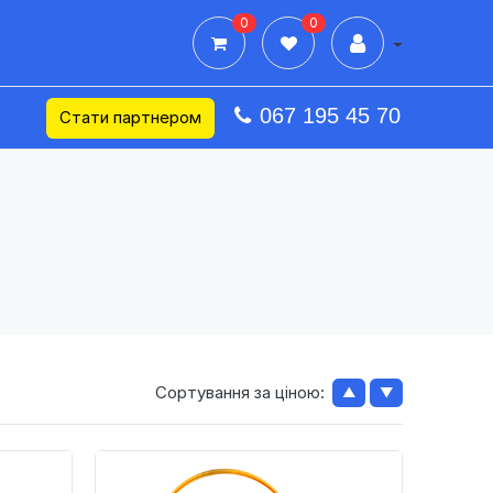
0
0
Дії в профілі
067 195 45 70
Стати партнером
Сортування за ціною:
▲
▼