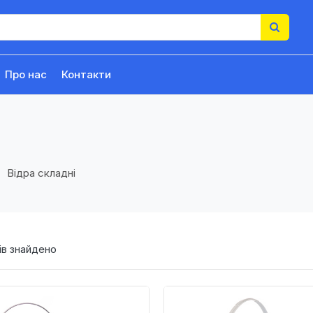
Про нас
Контакти
Відра складні
в знайдено