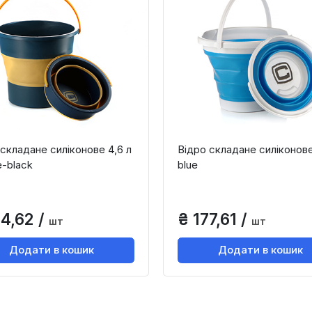
 складане силіконове 4,6 л
Відро складане силіконове
e-black
blue
34,62 /
₴ 177,61 /
шт
шт
Додати в кошик
Додати в кошик