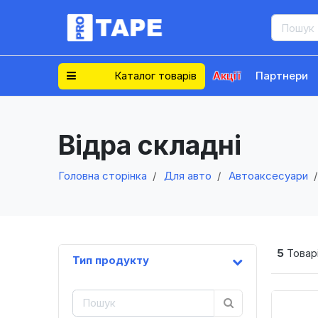
Каталог товарів
Акції
Партнери
Відра складні
Головна сторінка
Для авто
Автоаксесуари
5
Товарі
Тип продукту