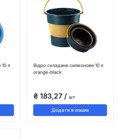
 10 л
Відро складане силіконове 10 л
orange-black
₴ 183,27 /
шт
Додати в кошик