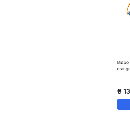
Відро
orang
₴ 1