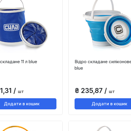
складане 11 л blue
Відро складане силіконове
blue
1,31 /
₴ 235,87 /
шт
шт
Додати в кошик
Додати в кошик