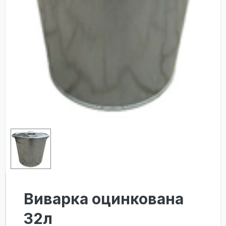
Виварка оцинкована
32л