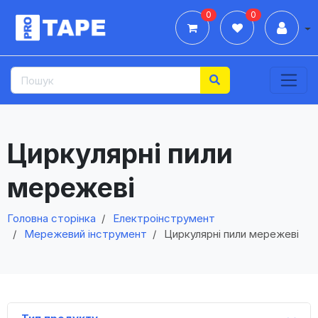
0
0
Дії
Циркулярні пили
мережеві
Головна сторінка
Електроінструмент
Мережевий інструмент
Циркулярні пили мережеві