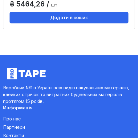
₴ 5464,26 /
шт
Додати в кошик
Виробник №1 в Україні всіх видів пакувальних матеріалів,
клейких стрічок та витратних будівельних матеріалів
протягом 15 років.
Информація
Про нас
Партнери
Контакти