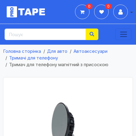
0
0
Дії
Головна сторінка
Для авто
Автоаксесуари
Тримачі для телефону
Тримач для телефону магнітний з присоскою