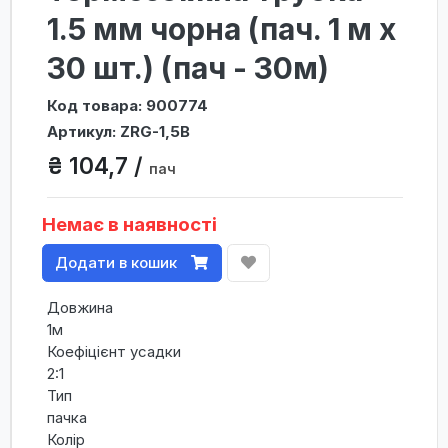
1.5 мм чорна (пач. 1 м х
30 шт.) (пач - 30м)
Код товара: 900774
Артикул: ZRG-1,5B
₴ 104,7 /
пач
Немає в наявності
Додати в кошик
Довжина
1м
Коефіцієнт усадки
2:1
Тип
пачка
Колір