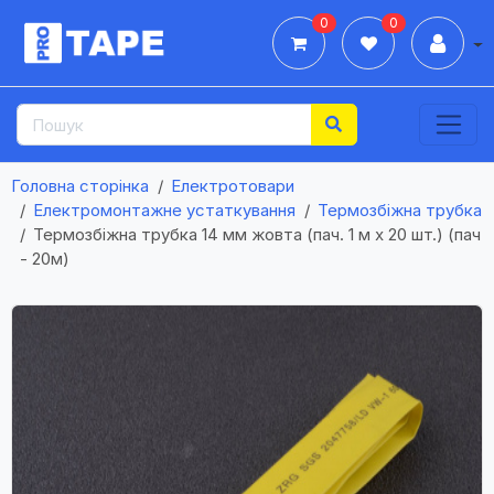
0
0
Дії
Головна сторінка
Електротовари
Електромонтажне устаткування
Термозбiжна трубка
Термозбіжна трубка 14 мм жовта (пач. 1 м х 20 шт.) (пач
- 20м)