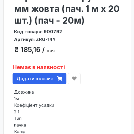
мм жовта (пач. 1 м х 20
шт.) (пач - 20м)
Код товара: 900792
Артикул: ZRG-14Y
₴ 185,16 /
пач
Немає в наявності
Додати в кошик
Довжина
1м
Коефіцієнт усадки
2:1
Тип
пачка
Колір