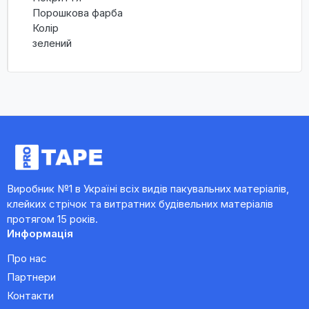
Порошкова фарба
Колір
зелений
Виробник №1 в Україні всіх видів пакувальних матеріалів,
клейких стрічок та витратних будівельних матеріалів
протягом 15 років.
Информація
Про нас
Партнери
Контакти