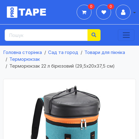
0
0
Дії
Головна сторінка
Сад та город
Товари для пікніка
Терморюкзак
Терморюкзак 22 л бірюзовий (29,5х20х37,5 см)