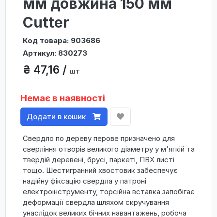
мм довжина 150 мм
Cutter
Код товара: 903686
Артикул: 830273
₴ 47,16 /
шт
Немає в наявності
Додати в кошик
Свердло по дереву перове призначено для
сверління отворів великого діаметру у м'ягкій та
твердій деревені, брусі, паркеті, ПВХ листі
тощо. Шестигранний хвостовик забеспечує
надійну фіксацію свердла у патроні
електроінструменту, торсійна вставка запобігає
деформації свердла шляхом скручування
унаслідок великих бічних навантажень, робоча