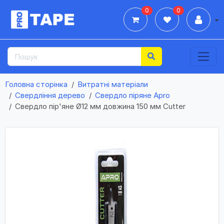
0
0
Дії
Головна сторінка
Витратні матеріали
Свердління дерево
Свердло піряне Apro
Свердло пір'яне Ø12 мм довжина 150 мм Cutter