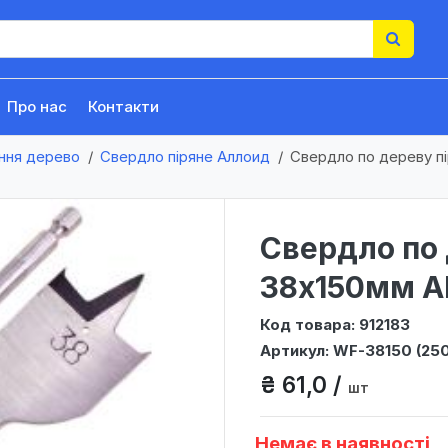
Про нас
Контакти
ння дерево
Свердло піряне Aллоид
Свердло по дереву пі
Свердло по 
38x150мм Al
Код товара: 912183
Артикул: WF-38150 (250
₴ 61,0 /
шт
Немає в наявності