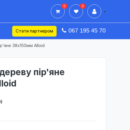
0
0
Дії в профілі
067 195 45 70
Стати партнером
р'яне 38x150мм Alloid
дереву пір'яне
loid
)