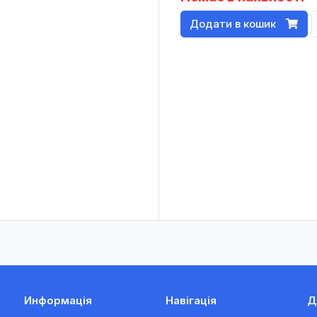
Додати в кошик
Информація
Навігація
Д