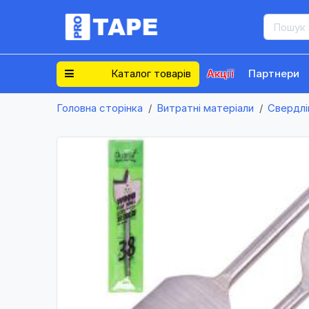
Каталог товарів
Акції
Партнери
Головна сторінка
Витратні матеріали
Свердлі