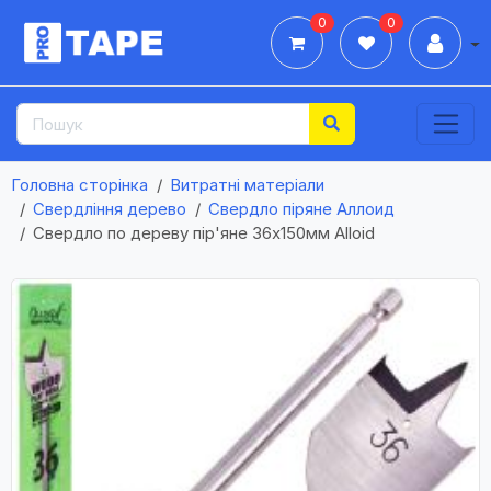
0
0
Дії
Головна сторінка
Витратні матеріали
Свердління дерево
Свердло піряне Aллоид
Свердло по дереву пір'яне 36x150мм Alloid