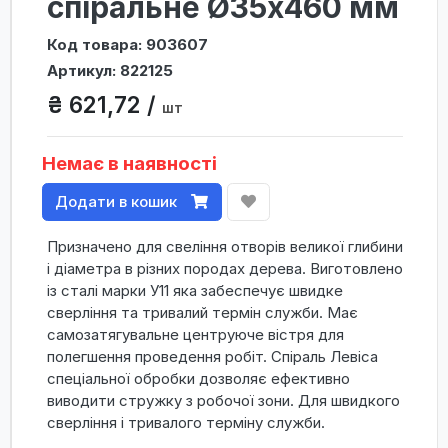
спіральне Ø35х460 мм
Код товара: 903607
Артикул: 822125
₴ 621,72 /
шт
Немає в наявності
Додати в кошик
Призначено для свеління отворів великої глибини
і діаметра в різних породах дерева. Виготовлено
із сталі марки У11 яка забеспечує швидке
сверління та тривалий термін служби. Має
самозатягувальне центруюче вістря для
полегшення проведення робіт. Спіраль Левіса
спеціальної обробки дозволяє ефективно
виводити стружку з робочої зони. Для швидкого
сверління і тривалого терміну служби.