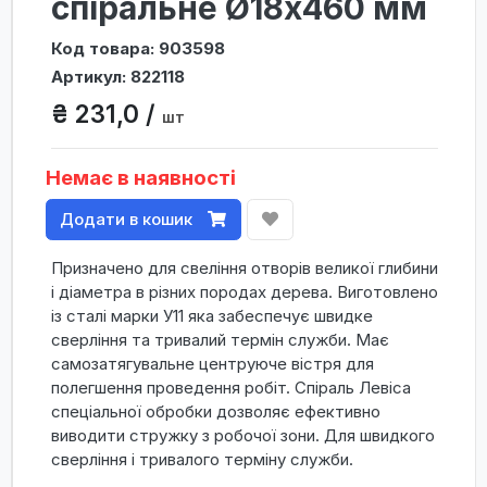
спіральне Ø18х460 мм
Код товара: 903598
Артикул: 822118
₴ 231,0 /
шт
Немає в наявності
Додати в кошик
Призначено для свеління отворів великої глибини
і діаметра в різних породах дерева. Виготовлено
із сталі марки У11 яка забеспечує швидке
сверління та тривалий термін служби. Має
самозатягувальне центруюче вістря для
полегшення проведення робіт. Спіраль Левіса
спеціальної обробки дозволяє ефективно
виводити стружку з робочої зони. Для швидкого
сверління і тривалого терміну служби.