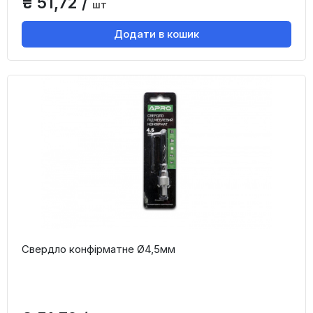
₴ 51,72 /
шт
Додати в кошик
Свердло конфірматне Ø4,5мм