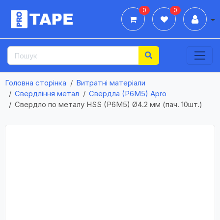
0
0
Дії
Головна сторінка
Витратні матеріали
Свердління метал
Свердла (Р6М5) Apro
Свердло по металу HSS (P6M5) Ø4.2 мм (пач. 10шт.)