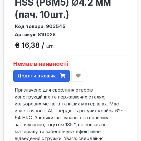
HSS (P6M5) Ø4.2 мм
(пач. 10шт.)
Код товара: 903545
Артикул: 810028
₴ 16,38 /
шт
Немає в наявності
Додати в кошик
Призначено для сверління отворів
конструкційних та нержавіючих сталях,
кольорових металів та інших матеріалах. Має
клас точності А1, твердість ріжучих крайок 62-
64 HRC. Завдяки шліфуванню та правому
заточуванню, з кутом 135 °, не ковзає по
матеріалу та забеспечуєх ефективне
відведення стружки. Увага: свердління