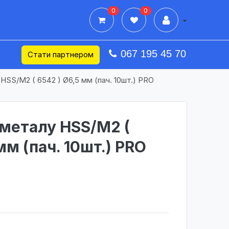
0
0
Дії в профілі
067 195 45 70
Стати партнером
HSS/M2 ( 6542 ) Ø6,5 мм (пач. 10шт.) PRO
металу HSS/M2 (
мм (пач. 10шт.) PRO