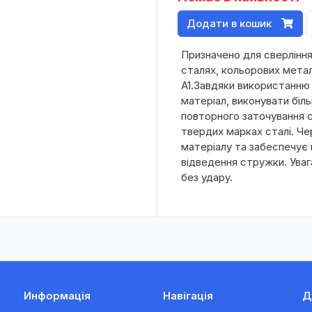
Додати в кошик
Призначено для сверління
сталях, кольорових метал
А1.Завдяки використанню
матеріал, виконувати біль
повторного заточування 
твердих марках сталі. Чер
матеріалу та забеспечує
відведення стружки. Уваг
без удару.
Информація
Навігація
Д