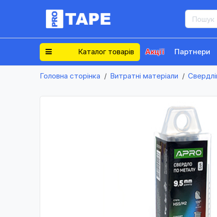
Каталог товарів
Акції
Партнери
Головна сторінка
Витратні матеріали
Свердлі