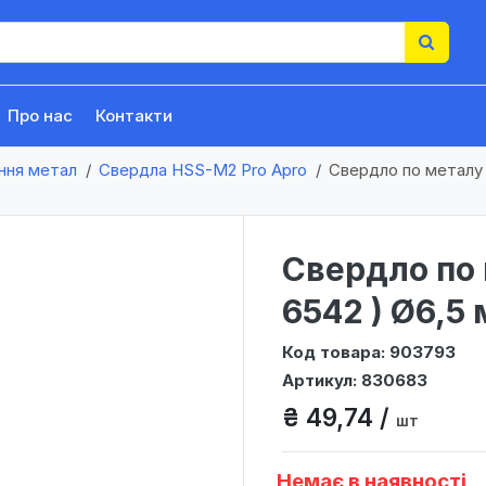
Про нас
Контакти
ння метал
Свердла HSS-М2 Pro Apro
Свердло по металу 
Свердло по 
6542 ) Ø6,5 
Код товара: 903793
Артикул: 830683
₴ 49,74 /
шт
Немає в наявності