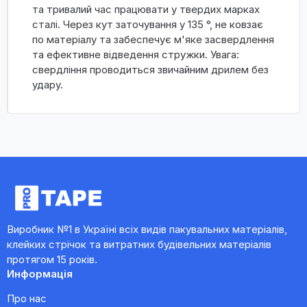
та тривалий час працювати у твердих марках
сталі. Через кут заточування у 135 °, не ковзає
по матеріалу та забеспечує м'яке засвердлення
та ефективне відведення стружки. Увага:
свердління проводиться звичайним дрилем без
удару.
Виробник №1 в Україні всіх видів пакувальних матеріалів,
клейких стрічок та витратних будівельних матеріалів
протягом 15 років.
Информація
Про нас