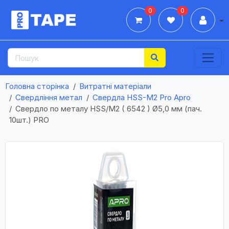
0
0
Дії
Головна сторінка
Витратні матеріали
Свердління метал
Свердла HSS-М2 Pro Apro
Свердло по металу HSS/M2 ( 6542 ) Ø5,0 мм (пач.
10шт.) PRO