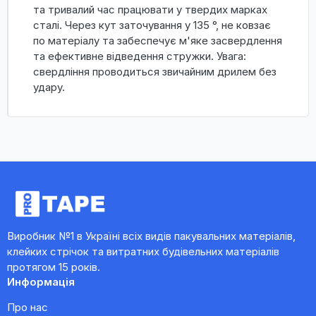
та тривалий час працювати у твердих марках
сталі. Через кут заточування у 135 °, не ковзає
по матеріалу та забеспечує м'яке засвердлення
та ефективне відведення стружки. Увага:
свердління проводиться звичайним дрилем без
удару.
Виробник №1 в Україні всіх видів пакувальних матеріалів,
клейких стрічок та витратних будівельних матеріалів
протягом 15 років.
Информація
Про нас