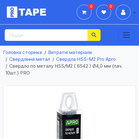
0
0
Дії
Головна сторінка
Витратні матеріали
Свердління метал
Свердла HSS-М2 Pro Apro
Свердло по металу HSS/M2 ( 6542 ) Ø4,0 мм (пач.
10шт.) PRO