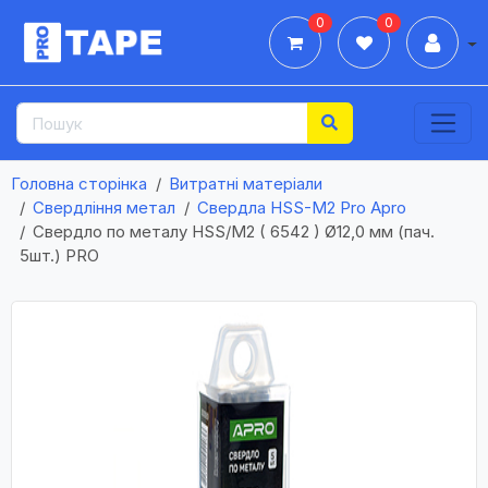
0
0
Дії
Головна сторінка
Витратні матеріали
Свердління метал
Свердла HSS-М2 Pro Apro
Свердло по металу HSS/M2 ( 6542 ) Ø12,0 мм (пач.
5шт.) PRO