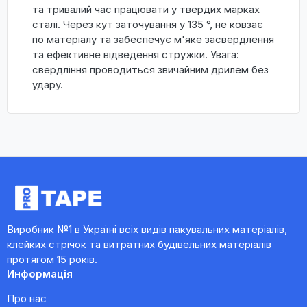
та тривалий час працювати у твердих марках
сталі. Через кут заточування у 135 °, не ковзає
по матеріалу та забеспечує м'яке засвердлення
та ефективне відведення стружки. Увага:
свердління проводиться звичайним дрилем без
удару.
Виробник №1 в Україні всіх видів пакувальних матеріалів,
клейких стрічок та витратних будівельних матеріалів
протягом 15 років.
Информація
Про нас