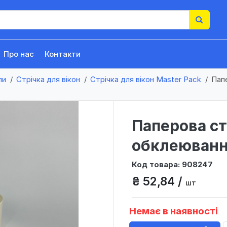
Про нас
Контакти
ли
Стрічка для вікон
Стрічка для вікон Master Pack
Папе
Паперова ст
обклеювання
Код товара: 908247
₴ 52,84 /
шт
Немає в наявності