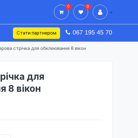
0
0
Дії в профілі
067 195 45 70
Стати партнером
рова стрічка для обклеювання 8 вікон
річка для
 8 вікон