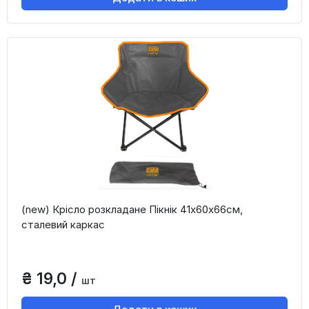
(new) Крісло розкладане Пікнік 41х60х66см,
сталевий каркас
₴ 19,0 /
шт