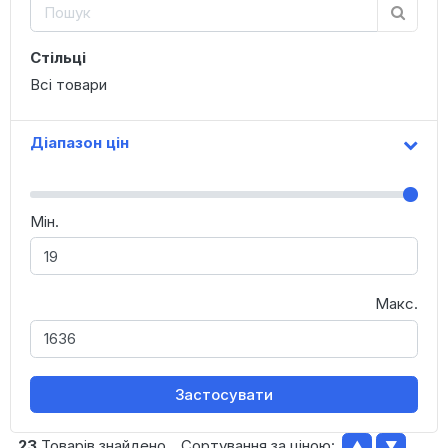
Стільці
Всі товари
Діапазон цін
Мін.
Макс.
Застосувати
23
Товарів знайдено
Сортування за ціною:
▲
▼