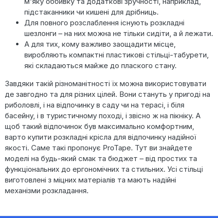
м'яку оббивку та додаткові зручності, наприклад,
підстаканники чи кишені для дрібниць.
Для повного розслаблення існують розкладні
шезлонги – на них можна не тільки сидіти, а й лежати.
А для тих, кому важливо заощадити місце,
виробляють компактні пластикові стільці-табурети,
які складаються майже до плаского стану.
Завдяки такій різноманітності їх можна використовувати
де завгодно та для різних цілей. Вони стануть у пригоді на
риболовлі, і на відпочинку в саду чи на терасі, і біля
басейну, і в туристичному поході, і звісно ж на пікніку. А
щоб такий відпочинок був максимально комфортним,
варто купити розкладні крісла для відпочинку надійної
якості. Саме такі пропонує ProTape. Тут ви знайдете
моделі на будь-який смак та бюджет – від простих та
функціональних до ергономічних та стильних. Усі стільці
виготовлені з міцних матеріалів та мають надійні
механізми розкладання.