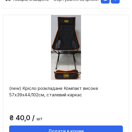
(new) Крісло розкладане Компакт високе
57х39х44/102см, сталевий каркас
₴ 40,0 /
шт
Додати в кошик