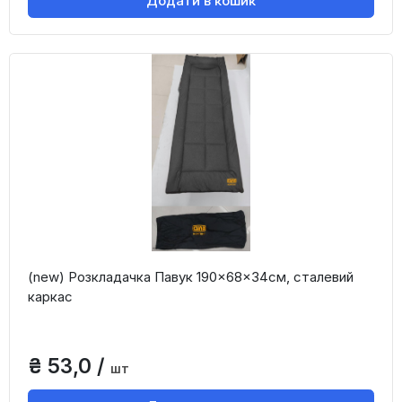
Додати в кошик
(new) Розкладачка Павук 190×68×34см, сталевий
каркас
₴ 53,0 /
шт