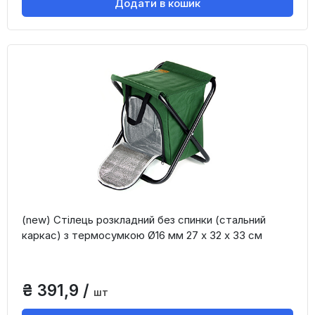
Додати в кошик
(new) Стілець розкладний без спинки (стальний
каркас) з термосумкою Ø16 мм 27 х 32 х 33 см
₴ 391,9 /
шт