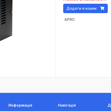
Додати в кошик
APRO
Информація
Навігація
Д