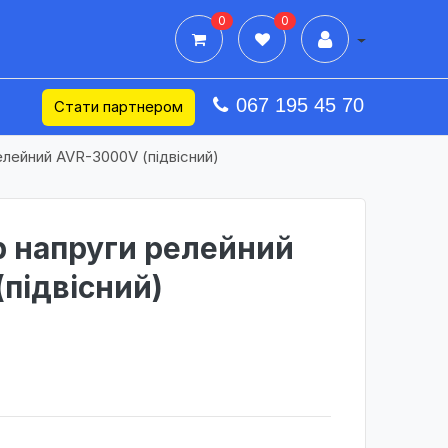
0
0
Дії в профілі
067 195 45 70
Стати партнером
елейний AVR-3000V (підвісний)
р напруги релейний
підвісний)