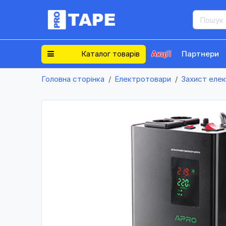
Каталог товарів
Акції
Партнери
Головна сторінка
Електротовари
Захист еле