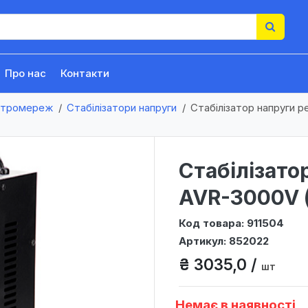
Про нас
Контакти
ктромереж
Стабілізатори напруги
Стабілізатор напруги р
Стабілізато
AVR-3000V (
Код товара: 911504
Артикул: 852022
₴ 3035,0 /
шт
Немає в наявності