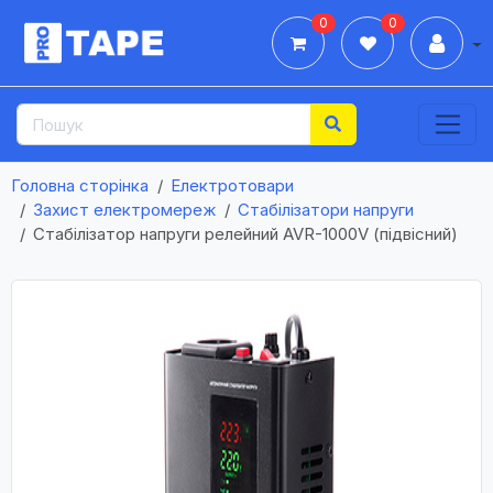
0
0
Дії
Головна сторінка
Електротовари
Захист електромереж
Стабілізатори напруги
Cтабілізатор напруги релейний AVR-1000V (підвісний)