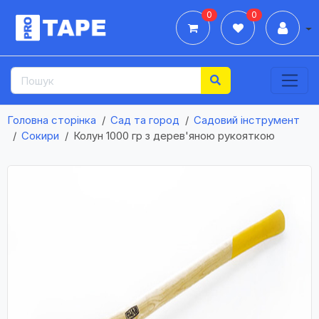
0
0
Дії
Головна сторінка
Сад та город
Садовий інструмент
Сокири
Колун 1000 гр з дерев'яною рукояткою