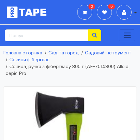
0
0
Дії
Головна сторінка
Сад та город
Садовий інструмент
Сокири фіберглас
Сокира, ручка з фібергласу 800 г (AF-7014800) Alloid,
серія Pro