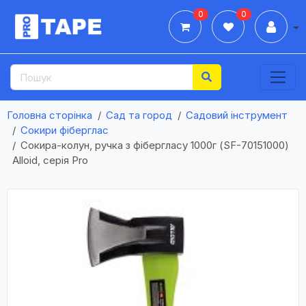
0
0
Дії
Головна сторінка
Сад та город
Садовий інструмент
Сокири фіберглас
Сокира-колун, ручка з фібергласу 1000г (SF-70151000)
Alloid, серія Pro