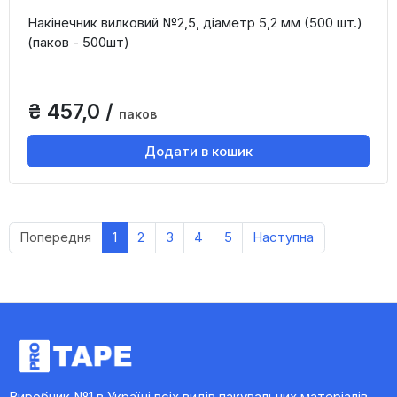
Накінечник вилковий №2,5, діаметр 5,2 мм (500 шт.)
(паков - 500шт)
₴ 457,0 /
паков
Додати в кошик
Попередня
1
2
3
4
5
Наступна
Виробник №1 в Україні всіх видів пакувальних матеріалів,