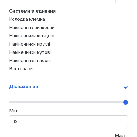
Системи з'єднання
Колодка клемна
Накінечник вилковий
Накінечники кільцеві
Накінечники круглі
Накінечники кутові
Накінечники плоскі
Всі товари
Діапазон цін
Мін.
Макс.