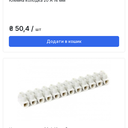
Клемна колодка 20 А 14 мм²
₴ 50,4 /
шт
Додати в кошик