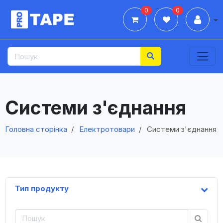
0
0
Дії
Системи з'єднання
Головна сторінка
Електротовари
Системи з'єднання
Тип продукту