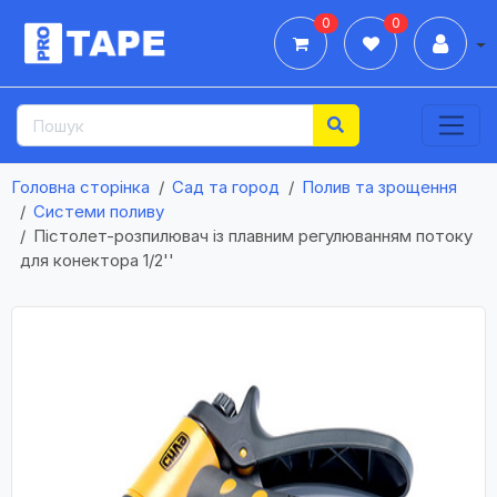
0
0
Дії
Головна сторінка
Сад та город
Полив та зрощення
Системи поливу
Пістолет-розпилювач із плавним регулюванням потоку
для конектора 1/2''