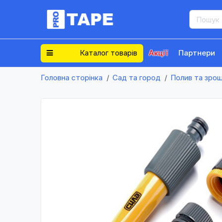
Каталог товарів
Акції
Партнери
Головна сторінка
Сад та город
Полив та зро