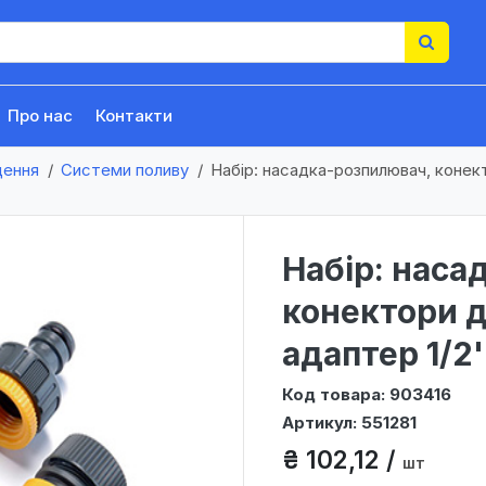
Про нас
Контакти
щення
Системи поливу
Набір: насадка-розпилювач, конектор
Набір: наса
конектори дл
адаптер 1/2''
Код товара: 903416
Артикул: 551281
₴ 102,12 /
шт