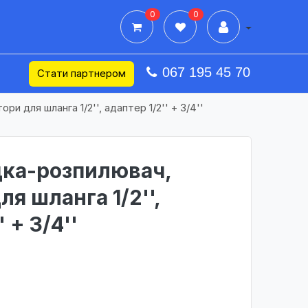
0
0
Дії в профілі
067 195 45 70
Стати партнером
и для шланга 1/2'', адаптер 1/2'' + 3/4''
дка-розпилювач,
я шланга 1/2'',
 + 3/4''