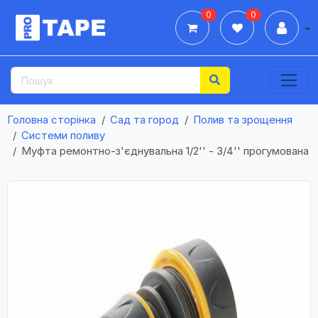
0
0
Дії
Головна сторінка
Сад та город
Полив та зрощення
Системи поливу
Муфта ремонтно-з'єднувальна 1/2'' - 3/4'' прогумована