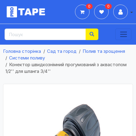
0
0
Дії
Головна сторінка
Сад та город
Полив та зрощення
Системи поливу
Конектор швидкознімний прогумований з аквастопом
1/2'' для шланга 3/4''