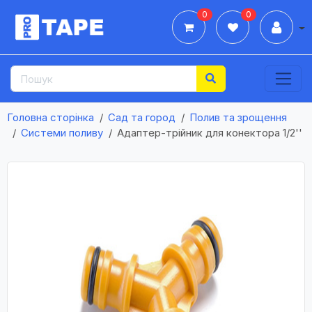
0
0
Дії
Головна сторінка
Сад та город
Полив та зрощення
Системи поливу
Адаптер-трійник для конектора 1/2''