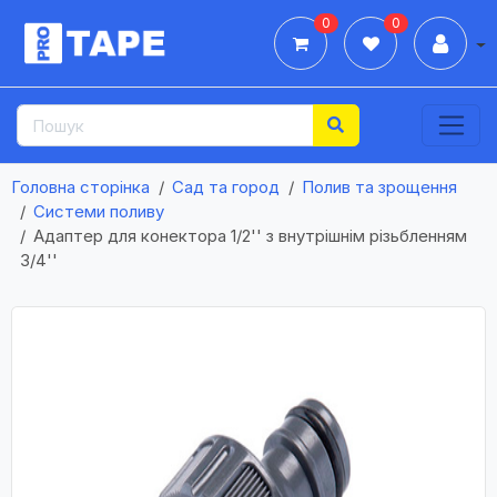
0
0
Дії
Головна сторінка
Сад та город
Полив та зрощення
Системи поливу
Адаптер для конектора 1/2'' з внутрішнім різьбленням
3/4''