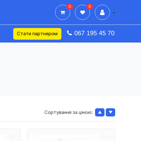
0
0
Дії в профілі
067 195 45 70
Стати партнером
Сортування за ціною:
▲
▼