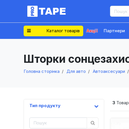
Каталог товарів
Акції
Партнери
Шторки сонцезахис
Головна сторінка
Для авто
Автоаксесуари
3
Товарі
Тип продукту