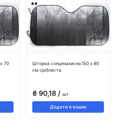
х 70
Шторка сонцезахисна 150 х 80
см срібляста
₴ 90,18 /
шт
Додати в кошик