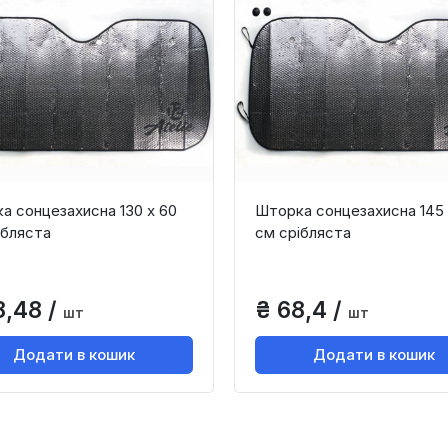
а сонцезахисна 130 х 60
Шторка сонцезахисна 145 
ібляста
см срібляста
8,48 /
₴ 68,4 /
шт
шт
Додати в кошик
Додати в кошик