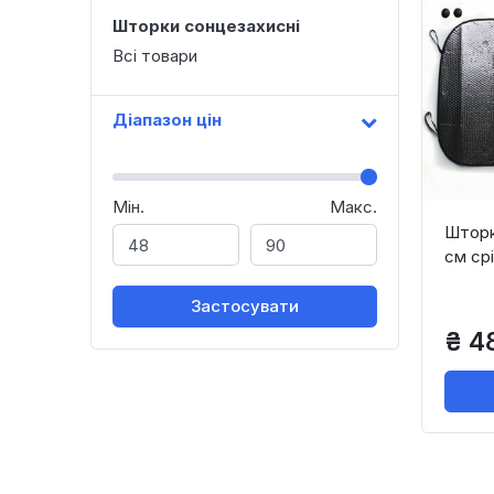
Шторки сонцезахисні
Всі товари
Діапазон цін
Мін.
Макс.
Шторк
см ср
Застосувати
₴ 4