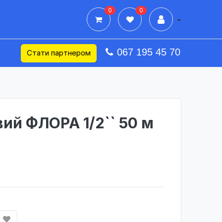
0
0
Дії в профілі
067 195 45 70
Стати партнером
ий ФЛОРА 1/2`` 50 м