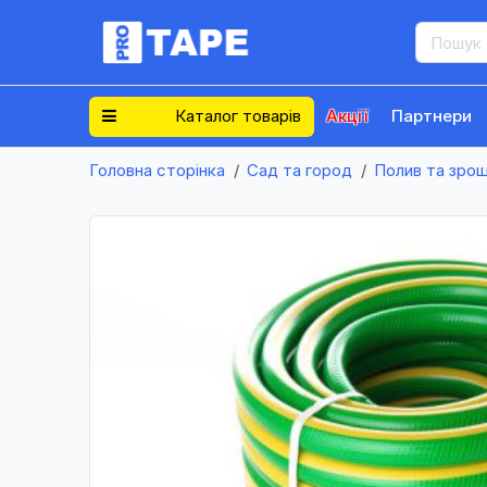
Каталог товарів
Акції
Партнери
Головна сторінка
Сад та город
Полив та зро