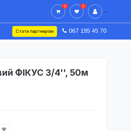
0
0
Дії в профілі
067 195 45 70
Стати партнером
ий ФІКУС 3/4'', 50м