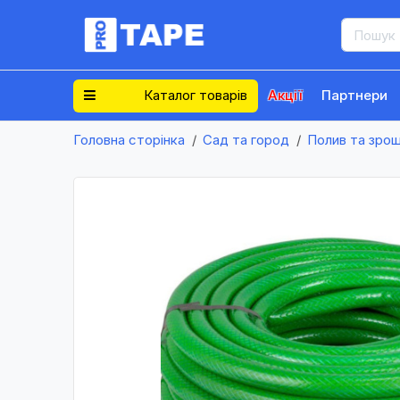
Каталог товарів
Акції
Партнери
Головна сторінка
Сад та город
Полив та зро