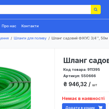
Про нас
Контакти
щення
Шланги для поливу
Шланг садовий ФІКУС 3/4'', 50м
Шланг садов
Код товара: 911395
Артикул: 550666
₴ 946,32 /
шт
Немає в наявності
Додати в кошик