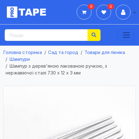
0
0
Дії
Головна сторінка
Сад та город
Товари для пікніка
Шампури
Шампур з дерев'яною лакованою ручкою, з
нержавіючої сталі 730 х 12 х 3 мм