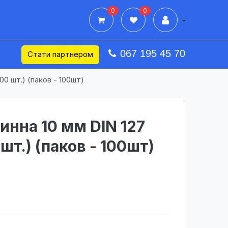
0
0
Дії в профілі
067 195 45 70
Стати партнером
00 шт.) (паков - 100шт)
нна 10 мм DIN 127
 шт.) (паков - 100шт)