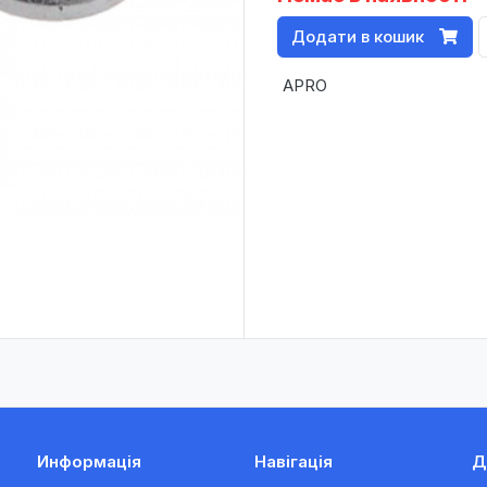
Додати в кошик
APRO
Информація
Навігація
Д