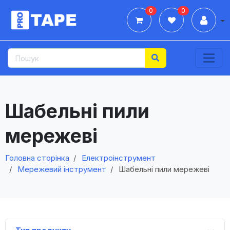
0
0
Дії
Шабельні пили
мережеві
Головна сторінка
Електроінструмент
Мережевий інструмент
Шабельні пили мережеві