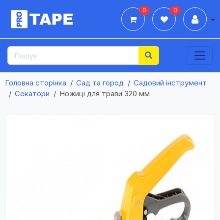
0
0
Дії
Головна сторінка
Сад та город
Садовий інструмент
Секатори
Ножиці для трави 320 мм