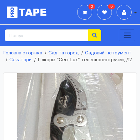
0
0
Дії
Головна сторінка
Сад та город
Садовий інструмент
Секатори
Гілкоріз “Geo-Lux” телескопічні ручки, /12