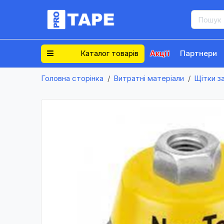
Каталог товарів
Акції
Партнери
Головна сторінка
Витратні матеріали
Щітки з