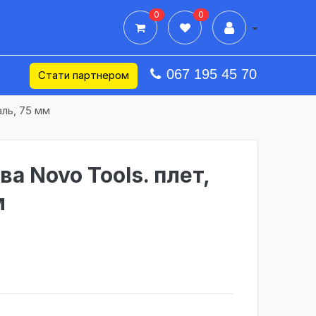
0
0
Дії в профілі
067 195 45 70
Стати партнером
аль, 75 мм
а Novo Tools. плет,
м