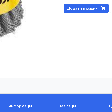
Додати в кошик
Информація
Навігація
Д