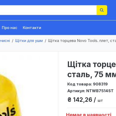
Про нас
Контакти
ачисні
Щітки для ушм
Щітка торцева Novo Tools. плет, ст
Щітка торцев
сталь, 75 м
Код товара: 908319
Артикул: NTWB7514ST
₴ 142,26 /
шт
Немає в наявності