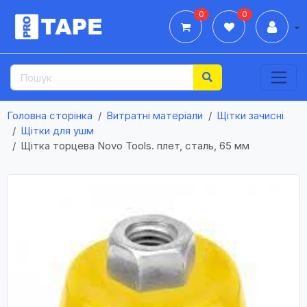
0
0
Дії
Головна сторінка
Витратні матеріали
Щітки зачисні
Щітки для ушм
Щітка торцева Novo Tools. плет, сталь, 65 мм